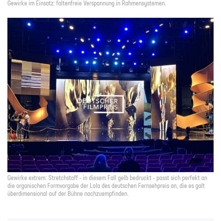
Gewirke im Einsatz: faltenfreie Verspannung in Rahmensystemen.
Gewirke extrem: Stretchstoff - in diesem Fall gelb bedruckt - passt sich perfekt an
die organischen Formvorgabe der Lola des deutschen Fernsehpreis an, die es galt
überdimensional auf der Bühne nachzuempfinden.