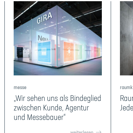
messe
raumk
„Wir sehen uns als Bindeglied
Rau
zwischen Kunde, Agentur
Jede
und Messebauer“
weiterlesen