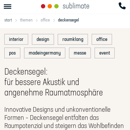
sublimate
start
themen
office
deckensegel
interior
design
raumklang
office
pos
madeingermany
messe
event
Deckensegel:
für bessere Akustik und
angenehme Raumatmosphäre
Innovative Designs und unkonventionelle
Formen – Deckensegel entfalten das
Raumpotenzial und steigern das Wohlbefinden